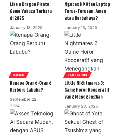
Like a Dragon Pirate:
Ngecas HP Atau Laptop
Game Yakuza Terbaru
Terus-Terusan: Aman
di 2025
atau Berbahaya?
January 13, 2025
January 15, 2025
MAINAN
PLAYSTATION
Kenapa Orang-Orang
Little Nightmares 3:
Berburu Labubu?
Game Horor Kooperatif
yang Menegangkan
September 22,
2024
January 23, 2025