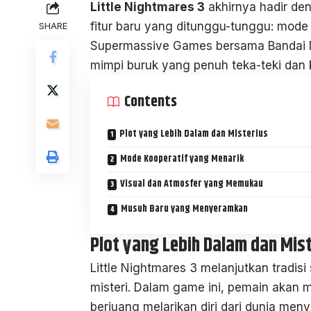
Little Nightmares 3
akhirnya hadir de
fitur baru yang ditunggu-tunggu: mode
SHARE
Supermassive Games bersama Bandai 
mimpi buruk yang penuh teka-teki dan
Contents
Plot yang Lebih Dalam dan Misterius
Mode Kooperatif yang Menarik
Visual dan Atmosfer yang Memukau
Musuh Baru yang Menyeramkan
Plot yang Lebih Dalam dan Mis
Little Nightmares 3 melanjutkan tradis
misteri. Dalam game ini, pemain akan 
berjuang melarikan diri dari dunia men