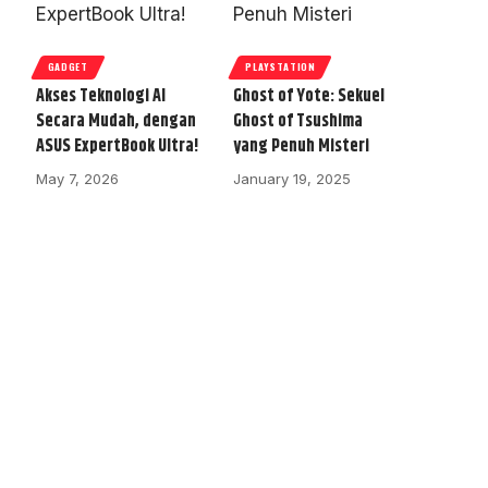
GADGET
PLAYSTATION
Akses Teknologi AI
Ghost of Yote: Sekuel
Secara Mudah, dengan
Ghost of Tsushima
ASUS ExpertBook Ultra!
yang Penuh Misteri
May 7, 2026
January 19, 2025