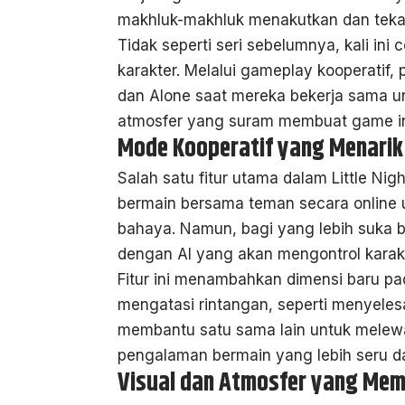
makhluk-makhluk menakutkan dan teka
Tidak seperti seri sebelumnya, kali ini
karakter. Melalui gameplay kooperatif
dan Alone saat mereka bekerja sama un
atmosfer yang suram membuat game ini
Mode Kooperatif yang Menarik
Salah satu fitur utama dalam Little Ni
bermain bersama teman secara online 
bahaya. Namun, bagi yang lebih suka be
dengan AI yang akan mengontrol karakt
Fitur ini menambahkan dimensi baru pa
mengatasi rintangan, seperti menyele
membantu satu sama lain untuk melewa
pengalaman bermain yang lebih seru 
Visual dan Atmosfer yang Me