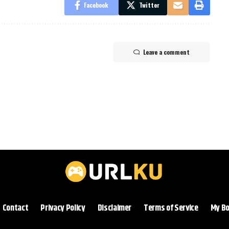
Facebook
Twitter
Leave a comment
Contact
Privacy Policy
Disclaimer
Terms of Service
My B