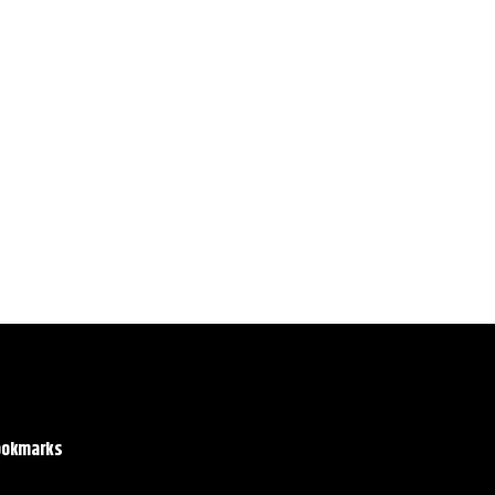
ookmarks