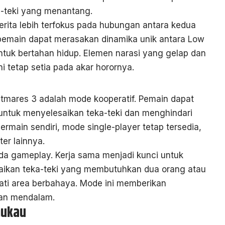
-teki yang menantang.
 cerita lebih terfokus pada hubungan antara kedua
, pemain dapat merasakan dinamika unik antara Low
tuk bertahan hidup. Elemen narasi yang gelap dan
 tetap setia pada akar horornya.
ghtmares 3 adalah mode kooperatif. Pemain dapat
untuk menyelesaikan teka-teki dan menghindari
rmain sendiri, mode single-player tetap tersedia,
er lainnya.
da gameplay. Kerja sama menjadi kunci untuk
saikan teka-teki yang membutuhkan dua orang atau
ti area berbahaya. Mode ini memberikan
dan mendalam.
mukau